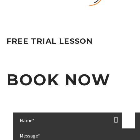
FREE TRIAL LESSON
BODYBUILDING (DEMO)
BOOK NOW
BODYBUILDING (DEMO)
YOGA (DEMO)