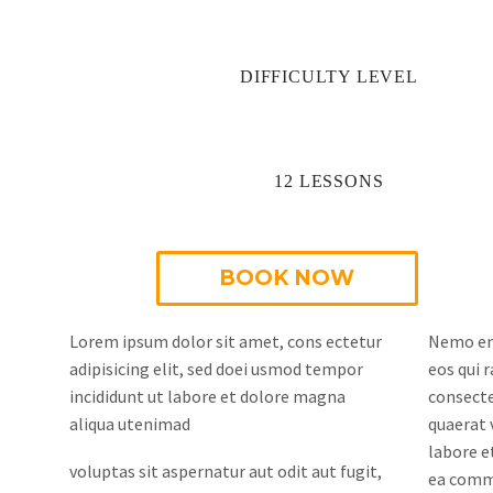
DIFFICULTY LEVEL
12 LESSONS
BOOK NOW
Lorem ipsum dolor sit amet, cons ectetur
Nemo eni
adipisicing elit, sed doei usmod tempor
eos qui 
incididunt ut labore et dolore magna
consecte
aliqua utenimad
quaerat 
labore e
voluptas sit aspernatur aut odit aut fugit,
ea commo