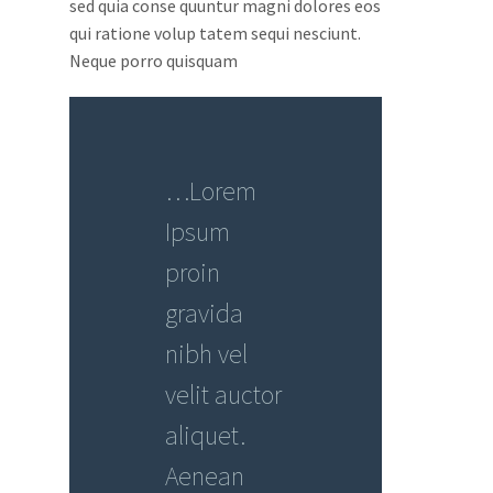
sed quia conse quuntur magni dolores eos
qui ratione volup tatem sequi nesciunt.
Neque porro quisquam
…Lorem
Ipsum
proin
gravida
nibh vel
velit auctor
aliquet.
Aenean