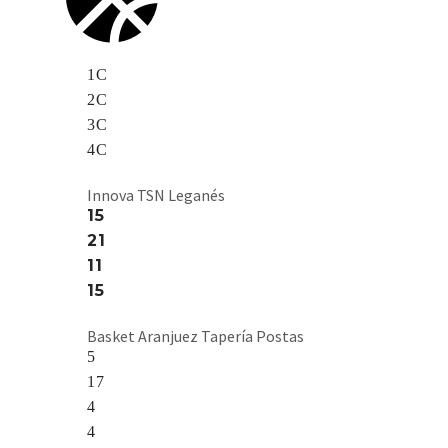
1C
2C
3C
4C
Innova TSN Leganés
15
21
11
15
Basket Aranjuez Tapería Postas
5
17
4
4