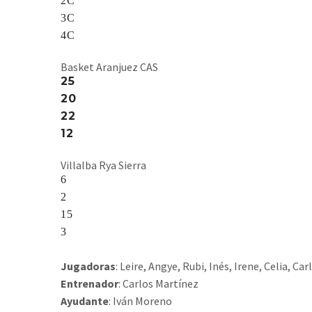
2C
3C
4C
Basket Aranjuez CAS
25
20
22
12
Villalba Rya Sierra
6
2
15
3
Jugadoras
: Leire, Angye, Rubi, Inés, Irene, Celia, Car
Entrenador
: Carlos Martínez
Ayudante
: Iván Moreno