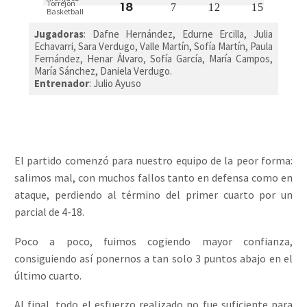
Torrejón
18
7
12
15
Basketball
Jugadoras
: Dafne Hernández, Edurne Ercilla, Julia
Echavarri, Sara Verdugo, Valle Martín, Sofía Martín, Paula
Fernández, Henar Álvaro, Sofía García, María Campos,
María Sánchez, Daniela Verdugo.
Entrenador
: Julio Ayuso
El partido comenzó para nuestro equipo de la peor forma:
salimos mal, con muchos fallos tanto en defensa como en
ataque, perdiendo al término del primer cuarto por un
parcial de 4-18.
Poco a poco, fuimos cogiendo mayor confianza,
consiguiendo así ponernos a tan solo 3 puntos abajo en el
último cuarto.
Al final, todo el esfuerzo realizado no fue suficiente para