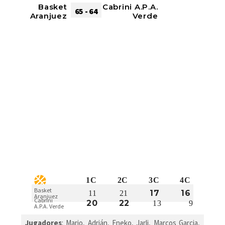
Basket
Cabrini A.P.A.
65 - 64
Aranjuez
Verde
1C
2C
3C
4C
Basket
17
16
11
21
Aranjuez
Cabrini
20
22
13
9
A.P.A. Verde
Jugadores
: Mario, Adrián, Eneko, Jarli, Marcos Garcia,