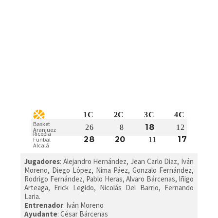
1C
2C
3C
4C
Basket
18
26
8
12
Aranjuez
Ricopia
28
20
17
11
Funbal
Alcalá
Jugadores
: Alejandro Hernández, Jean Carlo Diaz, Iván
Moreno, Diego López, Nima Páez, Gonzalo Fernández,
Rodrigo Fernández, Pablo Heras, Alvaro Bárcenas, Iñigo
Arteaga, Erick Legido, Nicolás Del Barrio, Fernando
Laria.
Entrenador
: Iván Moreno
Ayudante
: César Bárcenas