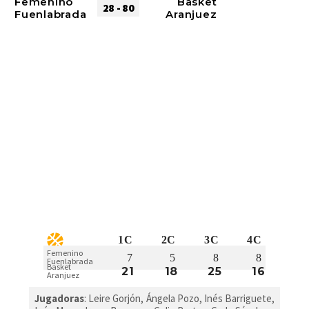
Femenino
Basket
28 - 80
Fuenlabrada
Aranjuez
1C
2C
3C
4C
Femenino
7
5
8
8
Fuenlabrada
Basket
21
18
25
16
Aranjuez
Jugadoras
: Leire Gorjón, Ángela Pozo, Inés Barriguete,