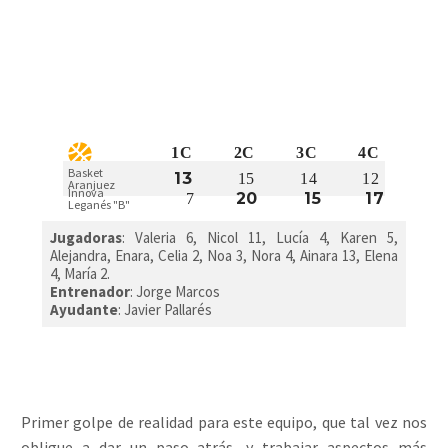
1C
2C
3C
4C
Basket
13
15
14
12
Aranjuez
Innova
20
15
17
7
Leganés "B"
Jugadoras
: Valeria 6, Nicol 11, Lucía 4, Karen 5,
Alejandra, Enara, Celia 2, Noa 3, Nora 4, Ainara 13, Elena
4, María 2.
Entrenador
: Jorge Marcos
Ayudante
: Javier Pallarés
Primer golpe de realidad para este equipo, que tal vez nos
obligue a dar un paso atrás, y trabajar aspectos más