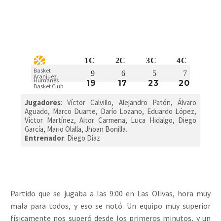
1C
2C
3C
4C
Basket
9
6
5
7
Aranjuez
Humanes
19
17
23
20
Basket Club
Jugadores
: Víctor Calvillo, Alejandro Patón, Álvaro
Aguado, Marco Duarte, Darío Lozano, Eduardo López,
Víctor Martínez, Aitor Carmena, Luca Hidalgo, Diego
García, Mario Olalla, Jhoan Bonilla.
Entrenador
: Diego Díaz
Partido que se jugaba a las 9:00 en Las Olivas, hora muy
mala para todos, y eso se notó. Un equipo muy superior
físicamente nos superó desde los primeros minutos, y un