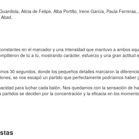
ardiola, Alicia de Felipe, Alba Portillo, Irene García, Paula Ferreras, 
e Abad
.
as constantes en el marcador y una intensidad que mantuvo a ambos eq
mpitieron de tú a tú, mostrando carácter, esfuerzo y una gran actitud 
imos 30 segundos, donde los pequeños detalles marcaron la diferencia
nalizaciones, se nos escapó un partido que perfectamente podríamos haber
apacidad para luchar cada balón. Nos quedamos con la sensación de h
 partidos se deciden por la concentración y la eficacia en los momento
stas