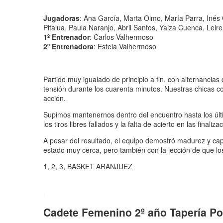
Jugadoras
:
Ana García, Marta Olmo, María Parra, Inés Gu
Pitalua, Paula Naranjo, Abril Santos, Yaiza Cuenca, Leir
1º Entrenador
: Carlos Valhermoso
2º Entrenadora
: Estela Valhermoso
Partido muy igualado de principio a fin, con alternanci
tensión durante los cuarenta minutos. Nuestras chicas co
acción.
Supimos mantenernos dentro del encuentro hasta los últ
los tiros libres fallados y la falta de acierto en las fi
A pesar del resultado, el equipo demostró madurez y c
estado muy cerca, pero también con la lección de que los
1, 2, 3, BASKET ARANJUEZ
Basket Aranjuez !!!
Cadete Femenino 2º año Tapería Po