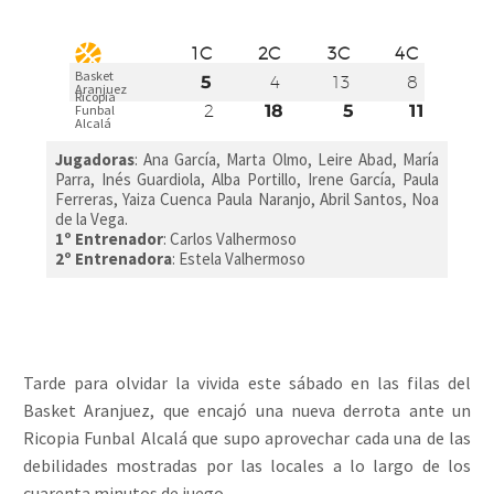
1C
2C
3C
4C
Basket
5
4
13
8
Aranjuez
Ricopia
2
18
5
11
Funbal
Alcalá
Jugadoras
:
Ana García, Marta Olmo, Leire Abad, María
Parra, Inés Guardiola, Alba Portillo, Irene García, Paula
Ferreras, Yaiza Cuenca Paula Naranjo, Abril Santos, Noa
de la Vega
.
1º Entrenador
: Carlos Valhermoso
2º Entrenadora
: Estela Valhermoso
Tarde para olvidar la vivida este sábado en las filas del
Basket Aranjuez, que encajó una nueva derrota ante un
Ricopia Funbal Alcalá que supo aprovechar cada una de las
debilidades mostradas por las locales a lo largo de los
cuarenta minutos de juego.