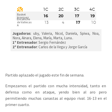
1C
2C
3C
4C
Basket
16
20
17
19
Aranjuez
Encanche
13
4
17
10
de Vallecas
A
Jugadoras
:
uby, Valeria, Nicol, Daniela, Spiwa, Noa,
Nora, Ainara, Elena, María, Marta, Luna.
.
1º Entrenador
: Sergio Fernández
2º Entrenador
: Carlos de la Vega y Jorge García
Partido aplazado el jugado este fin de semana.
Empezamos el partido con mucha intensidad, tanto en
defensa como en ataque, yendo bien al aro pero
permitiendo muchas canastas al equipo rival. 16-13 en el
primer cuarto.