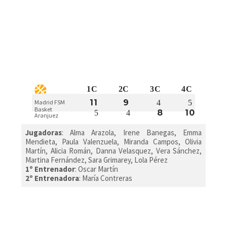
1C
2C
3C
4C
11
9
4
5
Madrid FSM
Basket
8
10
5
4
Aranjuez
Jugadoras
: Alma Arazola, Irene Banegas, Emma
Mendieta, Paula Valenzuela, Miranda Campos, Olivia
Martín, Alicia Román, Danna Velasquez, Vera Sánchez,
Martina Fernández, Sara Grimarey, Lola Pérez
1º Entrenador
: Oscar Martín
2º Entrenadora
: María Contreras