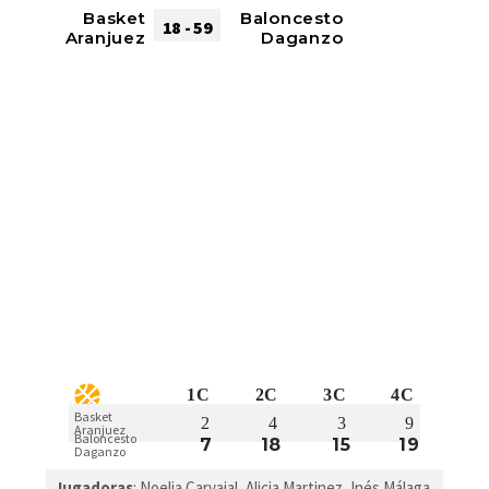
Basket
Baloncesto
18 - 59
Aranjuez
Daganzo
1C
2C
3C
4C
Basket
2
4
3
9
Aranjuez
Baloncesto
7
18
15
19
Daganzo
Jugadoras
: Noelia Carvajal, Alicia Martinez, Inés Málaga,