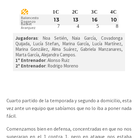
1C
2C
3C
4C
Baloncesto
13
13
16
10
Daganzo
Basket
7
4
5
8
Aranjuez
Jugadoras
: Noa Setién, Naia García, Covadonga
Quijada, Lucía Stefan, Marina García, Lucía Martínez,
Marina González, Alma Suárez, Gabriela Manzanares,
Marta García, Alejandra Campos.
1º Entrenador
: Alonso Ruiz
2º Entrenador
: Rodrigo Moreno
Cuarto partido de la temporada y segundo a domicilio, esta
vez ante un equipo que sabíamos que no lo iba a poner nada
fácil.
Comenzamos bien en defensa, concentradas en que no nos
superaran en el 1 contra 1, pero en ataque nos estaba