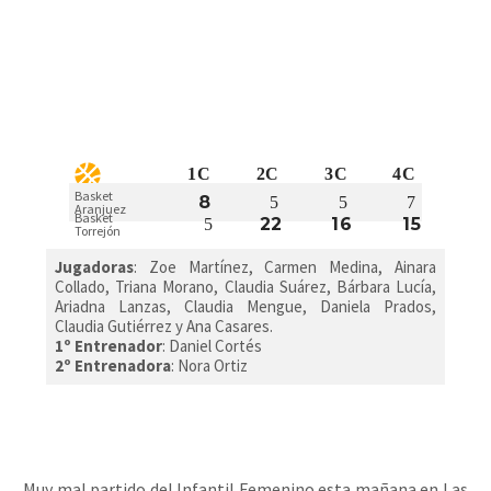
1C
2C
3C
4C
Basket
8
5
5
7
Aranjuez
Basket
22
16
15
5
Torrejón
Jugadoras
: Zoe Martínez, Carmen Medina, Ainara
Collado, Triana Morano, Claudia Suárez, Bárbara Lucía,
Ariadna Lanzas, Claudia Mengue, Daniela Prados,
Claudia Gutiérrez y Ana Casares.
1º Entrenador
: Daniel Cortés
2º Entrenadora
: Nora Ortiz
Muy mal partido del Infantil Femenino esta mañana en Las