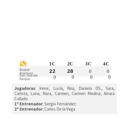
1C
2C
3C
4C
Basket
22
28
0
0
Aranjuez
San José del
0
0
0
0
Parque
Jugadoras
: Irene, Lucía, Noa, Daniela DS., Sara,
Carlota, Luna, Nora, Carmen, Carmen Medina, Ainara
Collado.
1º Entrenador
: Sergio Fernández
2º Entrenador
: Carlos De la Vega