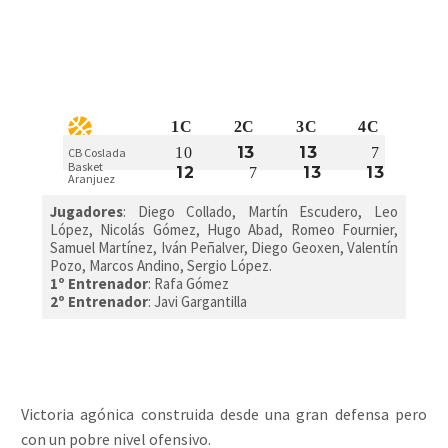
1C
2C
3C
4C
13
13
10
7
CB Coslada
Basket
12
13
13
7
Aranjuez
Jugadores
:
Diego Collado, Martín Escudero, Leo
López, Nicolás Gómez, Hugo Abad, Romeo Fournier,
Samuel Martínez, Iván Peñalver, Diego Geoxen, Valentín
Pozo, Marcos Andino, Sergio López.
1º Entrenador
: Rafa Gómez
2º Entrenador
: Javi Gargantilla
Victoria agónica construida desde una gran defensa pero
con un pobre nivel ofensivo.