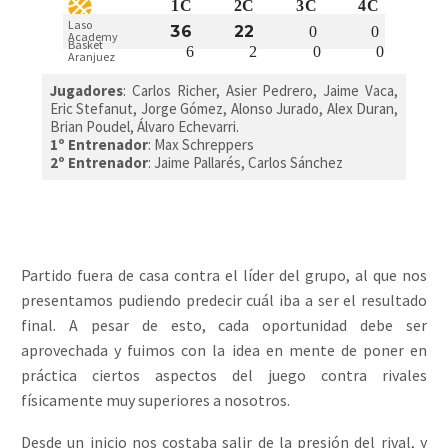
1C
2C
3C
4C
Laso
36
22
0
0
Academy
Basket
6
2
0
0
Aranjuez
Jugadores
:
Carlos Richer, Asier Pedrero, Jaime Vaca,
Eric Stefanut, Jorge Gómez, Alonso Jurado, Alex Duran,
Brian Poudel, Álvaro Echevarri.
1º Entrenador
: Max Schreppers
2º Entrenador
: Jaime Pallarés, Carlos Sánchez
Partido fuera de casa contra el líder del grupo, al que nos
presentamos pudiendo predecir cuál iba a ser el resultado
final. A pesar de esto, cada oportunidad debe ser
aprovechada y fuimos con la idea en mente de poner en
práctica ciertos aspectos del juego contra rivales
físicamente muy superiores a nosotros.
Desde un inicio nos costaba salir de la presión del rival, y