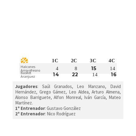
1C
2C
3C
4C
Halcones
15
4
8
14
Arroyofresno
Basket
14
22
16
14
Aranjuez
Jugadores
:
Saúl Granados, Leo Manzano, David
Hernández, Grego Gámez, Leo Aldea, Arturo Almena,
Alonso Barriguete, Alfon Monreal, Iván García, Mateo
Martínez.
1º Entrenador
: Gustavo González
2º Entrenador
: Nico Rodríguez