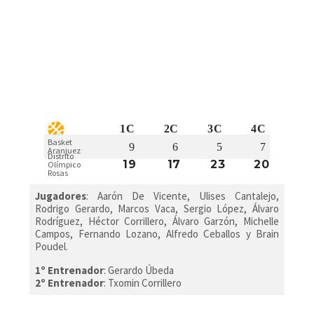
1C
2C
3C
4C
Basket
9
6
5
7
Aranjuez
Distrito
19
17
23
20
Olímpico
Rosas
Jugadores
:
Aarón De Vicente, Ulises Cantalejo,
Rodrigo Gerardo, Marcos Vaca, Sergio López, Álvaro
Rodríguez, Héctor Corrillero, Álvaro Garzón, Michelle
Campos, Fernando Lozano, Alfredo Ceballos y Brain
Poudel.
1º Entrenador
: Gerardo Úbeda
2º Entrenador
: Txomin Corrillero