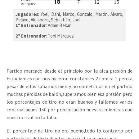
18
7
12
15
Aranjuez
Jugadores
:
Yoel, Dani, Marco, Gonzalo, Martín, Álvaro,
Pelayo, Alejandro, Sebastián, Joel.
1º Entrenador
: Adam Bekar
2º Entrenador
: Toni Márquez
Partido marcado desde el principio por la alta presión de
Estudiantes que nos hicieron constantes 2 contra 1 pero a
pesar de ellos salíamos bien y no cometimos en el partido
muchas pérdidas de balón,superamos bien esa presión pero
los porcentajes de tiro no eran buenos y fallamos varios
contraataques 1×0 por precipitación nuestra mientras que
nuestro rival no fallaba.
El porcentaje de tiro no era bueno,todo lo contrario por
parte de los del Estudiantes que sí estaban acertados.