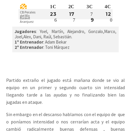
1C
2C
3C
4C
CB Perales
23
17
12
7
del Río
Basket
9
6
7
0
Aranjuez
Jugadores
:
Yoel, Martín, Alejandro, Gonzalo,Marco,
Joel,Alex, Dani, Raúl, Sebastián.
1º Entrenador
: Adam Bekar
2º Entrenador
: Toni Márquez
Partido extraño el jugado está mañana donde se vio al
equipo en un primer y segundo cuarto sin intensidad
llegando tarde a las ayudas y no finalizando bien las
jugadas en ataque.
Sin embargo en el descanso hablamos con el equipo de que
o poníamos intensidad o nos cerrarían acta y el equipo
cambió radicalmente buenas defensas , buenas