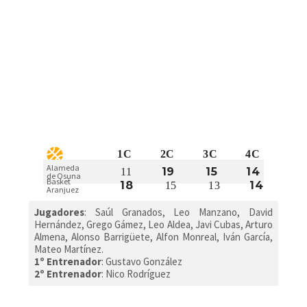
1C
2C
3C
4C
Alameda
19
15
14
11
de Osuna
Basket
18
14
15
13
Aranjuez
Jugadores
:
Saúl Granados, Leo Manzano, David
Hernández, Grego Gámez, Leo Aldea, Javi Cubas, Arturo
Almena, Alonso Barrigüete, Alfon Monreal, Iván García,
Mateo Martínez.
1º Entrenador
: Gustavo González
2º Entrenador
: Nico Rodríguez