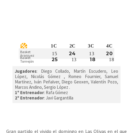
1C
2C
3C
4C
Basket
24
20
15
13
Aranjuez
Basket
25
18
13
18
Torrrejón
Jugadores
:
Diego Collado, Martín Escudero, Leo
López, Nicolás Gómez , Romeo Fournier, Samuel
Martínez, Iván Peñalver, Diego Geoxen, Valentín Pozo,
Marcos Andino, Sergio López .
1º Entrenador
: Rafa Gómez
2º Entrenador
: Javi Gargantilla
Gran partido el vivido el domingo en Las Olivas en el que