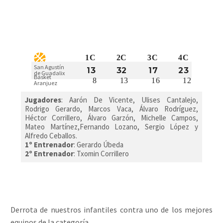
1C
2C
3C
4C
San Agustín
13
32
17
23
de Guadalix
Basket
8
13
16
12
Aranjuez
Jugadores
:
Aarón De Vicente, Ulises Cantalejo,
Rodrigo Gerardo, Marcos Vaca, Álvaro Rodríguez,
Héctor Corrillero, Álvaro Garzón, Michelle Campos,
Mateo Martínez,Fernando Lozano, Sergio López y
Alfredo Ceballos.
1º Entrenador
: Gerardo Úbeda
2º Entrenador
: Txomin Corrillero
Derrota de nuestros infantiles contra uno de los mejores
equipos de la categoría.