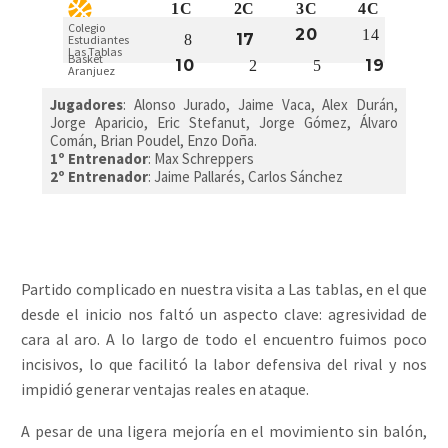
1C
2C
3C
4C
Colegio
20
14
17
8
Estudiantes
Las Tablas
Basket
10
19
2
5
Aranjuez
Jugadores
:
Alonso Jurado, Jaime Vaca, Alex Durán,
Jorge Aparicio, Eric Stefanut, Jorge Gómez, Álvaro
Comán, Brian Poudel, Enzo Doña.
1º Entrenador
: Max Schreppers
2º Entrenador
: Jaime Pallarés, Carlos Sánchez
Partido complicado en nuestra visita a Las tablas, en el que
desde el inicio nos faltó un aspecto clave: agresividad de
cara al aro. A lo largo de todo el encuentro fuimos poco
incisivos, lo que facilitó la labor defensiva del rival y nos
impidió generar ventajas reales en ataque.
A pesar de una ligera mejoría en el movimiento sin balón,