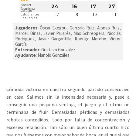
Basket
24
16
17
27
Aranjuez
Colegio
17
8
13
11
Estudiantes
Las Tablas
Jugadores
: Óscar Ekegbu, Gonzalo Ruiz, Alonso Ruiz,
Marcell Dinas, Javier Pallarés, Max Schreppers, Nicolás
Rodríguez, Javier Gargantilla, Rodrigo Moreno, Víctor
García.
Entrenador
: Gustavo González
Ayudante
: Manolo González
Cómoda victoria en nuestro segundo partido consecutivo
en casa. Salimos sin la intensidad necesaria y, pese a
conseguir una pequeña ventaja, el juego y el ritmo no
terminaba de fluir. Demasiadas pérdidas y demasiados
rebotes concedidos, todo por falta de concentración y
excesiva relajación. Tan sólo un buen último cuarto hizo
que nos fuésemos con mejor sabor de boca, en el que sí que