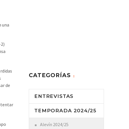
n una
-2)
nsa
rdidas
CATEGORÍAS
s
sar de
ENTREVISTAS
ntentar
TEMPORADA 2024/25
empo
Alevín 2024/25