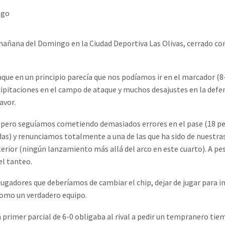
ngo
 mañana del Domingo en la Ciudad Deportiva Las Olivas, cerrado co
que en un principio parecía que nos podíamos ir en el marcador (8
cipitaciones en el campo de ataque y muchos desajustes en la defe
avor.
 pero seguíamos cometiendo demasiados errores en el pase (18 pe
das) y renunciamos totalmente a una de las que ha sido de nuestra
erior (ningún lanzamiento más allá del arco en este cuarto). A pe
el tanteo.
jugadores que deberíamos de cambiar el chip, dejar de jugar para i
como un verdadero equipo.
 primer parcial de 6-0 obligaba al rival a pedir un tempranero ti