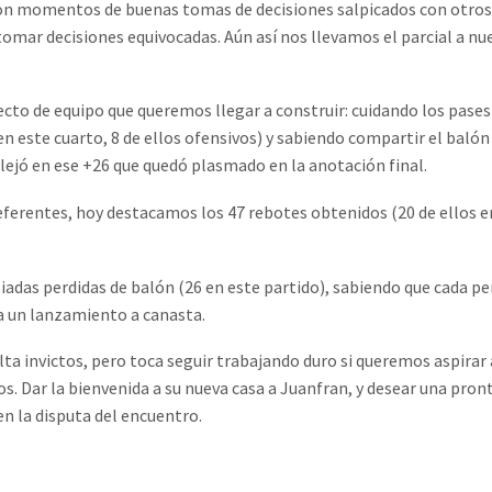
, con momentos de buenas tomas de decisiones salpicados con otros
tomar decisiones equivocadas. Aún así nos llevamos el parcial a nu
yecto de equipo que queremos llegar a construir: cuidando los pases
en este cuarto, 8 de ellos ofensivos) y sabiendo compartir el balón
eflejó en ese +26 que quedó plasmado en la anotación final.
erentes, hoy destacamos los 47 rebotes obtenidos (20 de ellos e
s perdidas de balón (26 en este partido), sabiendo que cada per
ra un lanzamiento a canasta.
lta invictos, pero toca seguir trabajando duro si queremos aspirar 
os. Dar la bienvenida a su nueva casa a Juanfran, y desear una pron
en la disputa del encuentro.