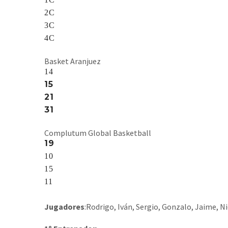
2C
3C
4C
Basket Aranjuez
14
15
21
31
Complutum Global Basketball
19
10
15
11
Jugadores
:Rodrigo, Iván, Sergio, Gonzalo, Jaime, Nic