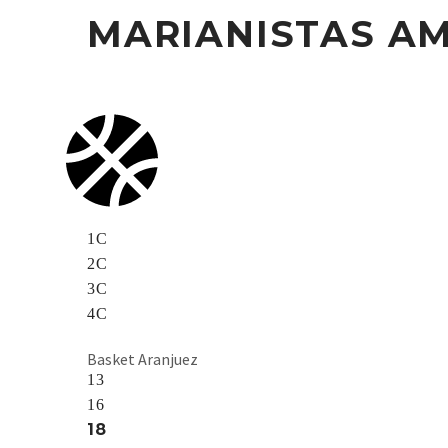
MARIANISTAS A
1C
2C
3C
4C
Basket Aranjuez
13
16
18