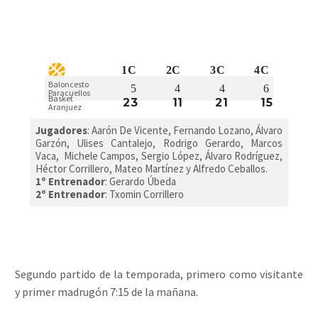
1C
2C
3C
4C
Baloncesto
5
4
4
6
Paracuellos
Basket
23
11
21
15
Aranjuez
Jugadores
: A
arón De Vicente, Fernando Lozano, Álvaro
Garzón, Ulises Cantalejo, Rodrigo Gerardo, Marcos
Vaca, Michele Campos, Sergio López, Álvaro Rodríguez,
Héctor Corrillero, Mateo Martínez y Alfredo Ceballos.
1º Entrenador
: Gerardo Úbeda
2º Entrenador
: Txomin Corrillero
Segundo partido de la temporada, primero como visitante
y primer madrugón 7:15 de la mañana.