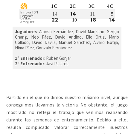
1C
2C
3C
4C
Innova TSN
14
14
11
5
Leganés
Basket
22
18
14
10
Aranjuez
Jugadores
:
Alonso Fernández, David Manzano, Sergio
Chang, Neo Páez, David Andino, Elio Ortiz, Mario
Collado, David Dávila, Manuel Sánchez, Álvaro Botija,
Nima Páez, Gonzálo Fernández
1º Entrenador
: Rubén Gonjar
2º Entrenador
: Javi Pallarés
Partido en el que no dimos nuestro máximo nivel, aunque
conseguimos llevarnos la victoria. No obstante, el juego
mostrado no refleja el trabajo que venimos realizando
durante las semanas de entrenamiento. Debido a ello,
resulta complicado valorar correctamente nuestros