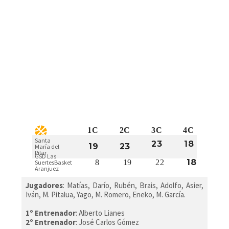
1C
2C
3C
4C
Santa
23
18
19
23
María del
Pilar
GSD Las
18
8
19
22
SuertesBasket
Aranjuez​
Jugadores
:
Matías, Darío, Rubén, Brais, Adolfo, Asier,
Iván, M. Pitalua, Yago, M. Romero, Eneko, M. García.
1º Entrenador
: Alberto Lianes
2º Entrenador
: José Carlos Gómez